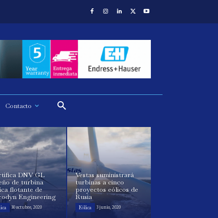
Contacto
rtifica DNV GL
Vestas suministrará
eño de turbina
turbinas a cinco
ica flotante de
proyectos eólicos de
rodyn Engineering
Rusia
ica
Eólica
30 octubre, 2020
3 junio, 2020