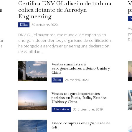
Certifica DNV GL diseño de turbina
V
s
eólica flotante de Aerodyn
p
Engineering
E
30 octubre, 2020
Eólica
Ve
pr
DNV GL, el mayor recurso mundial de expertos en
De
ar
energía independientes y organismo de certificación,
es
ha otorgado a aerodyn engineering una declaración
de viabilidad...
Vestas suministrará
aerogeneradores a Reino Unido y
China
24 marzo, 2020
Eólica
Vestas asegura importantes
pedidos en Rusia, Italia, Estados
Unidos y China
30 diciembre, 2019
Alternativas
Eneco comprará energía verde de
GE