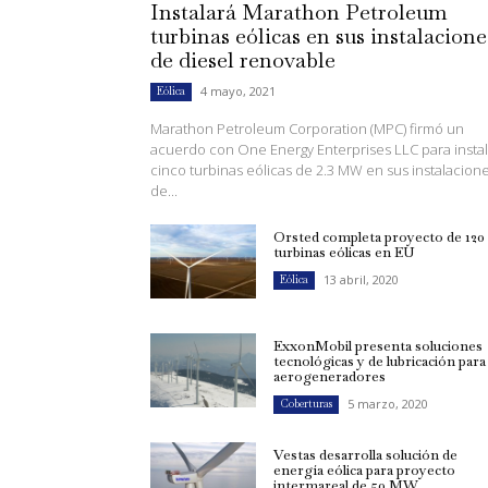
Instalará Marathon Petroleum
turbinas eólicas en sus instalacione
de diesel renovable
4 mayo, 2021
Eólica
Marathon Petroleum Corporation (MPC) firmó un
acuerdo con One Energy Enterprises LLC para instal
cinco turbinas eólicas de 2.3 MW en sus instalacion
de...
Orsted completa proyecto de 120
turbinas eólicas en EU
13 abril, 2020
Eólica
ExxonMobil presenta soluciones
tecnológicas y de lubricación para
aerogeneradores
5 marzo, 2020
Coberturas
Vestas desarrolla solución de
energía eólica para proyecto
intermareal de 50 MW