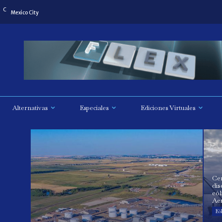
C
8
Mexico City
Alternativas
Especiales
Ediciones Virtuales
Ce
dis
eól
Ae
Eól