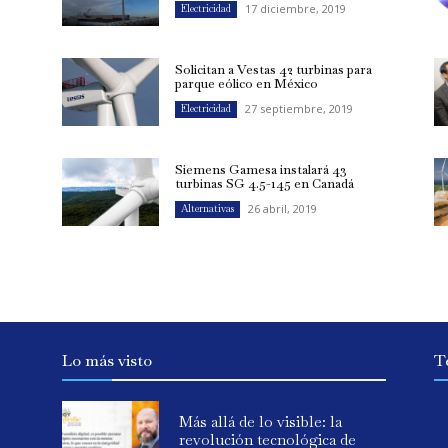
17 diciembre, 2019
Electricidad
Solicitan a Vestas 42 turbinas para
parque eólico en México
27 septiembre, 2019
Electricidad
Siemens Gamesa instalará 43
s
turbinas SG 4.5-145 en Canadá
26 abril, 2019
Alternativas
Lo más visto
T
Más allá de lo visible: la
revolución tecnológica de