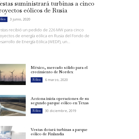
estas suministrará turbinas a cinco
royectos eólicos de Rusia
3 junio, 2020
ólica
stas recibió un pedido de 226 MW para cinco
oyectos de energía eólica en Rusia del Fondo de
sarrollo de Energía Eólica (WEDF), un...
México, mercado sólido para el
crecimiento de Nordex
6 marzo, 2020
Eólica
Acciona inicia operaciones de su
segundo parque eólico en Texas
30 diciembre, 2019
Eólica
Vestas dotará turbinas a parque
eólico de Finlandia