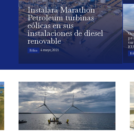
Instalará Marathon
Petroleum turbinas
eólicas en sus
instalaciones de diesel
Or
pro
renovable
tur
EU
4 mayo, 2021
Eólica
Eól