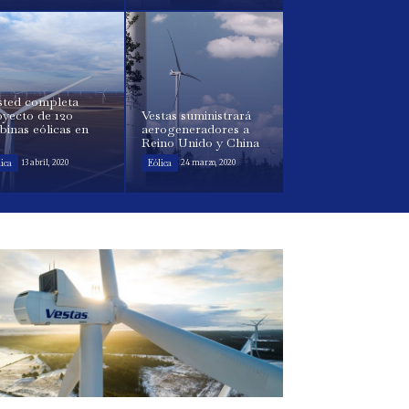
sted completa
yecto de 120
Vestas suministrará
binas eólicas en
aerogeneradores a
Reino Unido y China
ica
Eólica
13 abril, 2020
24 marzo, 2020