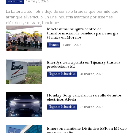
14 mayo, 2026
Coberturas
La batería automotriz dejó de ser solo la pieza que permite que
arranque el vehículo. En una industria marcada por sistemas
eléctricos, software, funciones...
Moctezuma inaugura centro de
transformación de residuos para energía
térmica en Morelos.
1 abril, 2026
Eventos
EnerSys cierra planta en Tijuana y traslada
producción a EU
28 marzo, 2026
Negocios Industriales
Honda y Sony cancelan desarrollo de autos
eléctricos Afeela
26 marzo, 2026
Negocios Industriales
Emerson mantiene Distintivo ESR en México
por octavo año