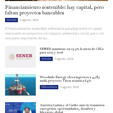
Financiamiento sostenible: hay capital, pero
faltan proyectos bancables
5 agosto, 2026
Artículos
El financiamiento sostenible enfrenta la paradoja entre el capital
interesado en proyectos con impacto ambiental y social, pero con
una parte importante de las...
SENER mantiene en 13.9% la meta de CELs
para 2025 y 2026
5 agosto, 2026
Artículos
Woodside Energy eleva ingresos a 4,185
mdd; proyecto Trion avanza a 64%
5 agosto, 2026
Hidrocarburos
América Latina y el Caribe ante la transición
energética: oportunidades, desafíos y
liderazgo global