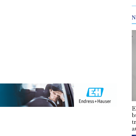
N
E
b
t
a