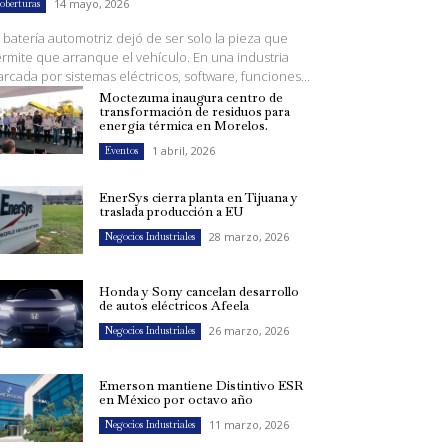
14 mayo, 2026
oberturas
 batería automotriz dejó de ser solo la pieza que
rmite que arranque el vehículo. En una industria
rcada por sistemas eléctricos, software, funciones...
Moctezuma inaugura centro de
transformación de residuos para
energía térmica en Morelos.
1 abril, 2026
Eventos
EnerSys cierra planta en Tijuana y
traslada producción a EU
28 marzo, 2026
Negocios Industriales
Honda y Sony cancelan desarrollo
de autos eléctricos Afeela
26 marzo, 2026
Negocios Industriales
Emerson mantiene Distintivo ESR
en México por octavo año
11 marzo, 2026
Negocios Industriales