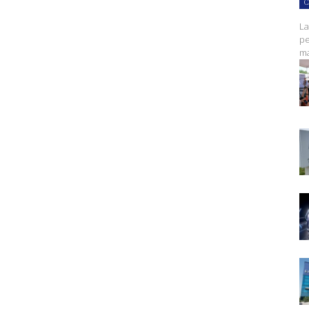
C
La
pe
ma