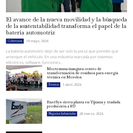
El avance de la nueva movilidad y la búsqueda
de la sustentabilidad transforma el papel de la
batería automotriz
14 mayo, 2026
Coberturas
La batería automotriz dejó de ser solo la pieza que permite que
arranque el vehículo. En una industria marcada por sistemas
eléctricos, software, funciones...
Moctezuma inaugura centro de
transformación de residuos para energía
térmica en Morelos.
1 abril, 2026
Eventos
EnerSys cierra planta en Tijuana y traslada
producción a EU
28 marzo, 2026
Negocios Industriales