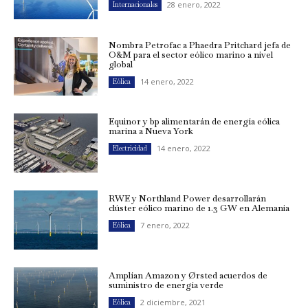
28 enero, 2022
Internacionales
Nombra Petrofac a Phaedra Pritchard jefa de
O&M para el sector eólico marino a nivel
global
14 enero, 2022
Eólica
Equinor y bp alimentarán de energía eólica
marina a Nueva York
14 enero, 2022
Electricidad
RWE y Northland Power desarrollarán
clúster eólico marino de 1.3 GW en Alemania
7 enero, 2022
Eólica
Amplían Amazon y Ørsted acuerdos de
suministro de energía verde
2 diciembre, 2021
Eólica