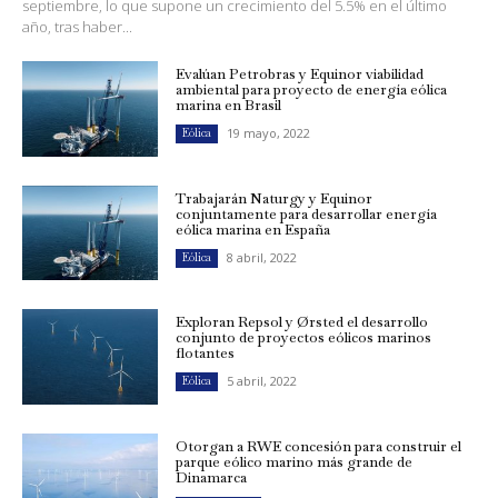
septiembre, lo que supone un crecimiento del 5.5% en el último
año, tras haber...
Evalúan Petrobras y Equinor viabilidad
ambiental para proyecto de energía eólica
marina en Brasil
19 mayo, 2022
Eólica
Trabajarán Naturgy y Equinor
conjuntamente para desarrollar energía
eólica marina en España
8 abril, 2022
Eólica
Exploran Repsol y Ørsted el desarrollo
conjunto de proyectos eólicos marinos
flotantes
5 abril, 2022
Eólica
Otorgan a RWE concesión para construir el
parque eólico marino más grande de
Dinamarca