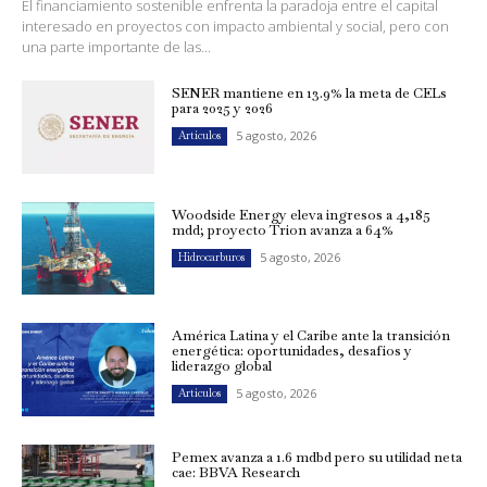
El financiamiento sostenible enfrenta la paradoja entre el capital
interesado en proyectos con impacto ambiental y social, pero con
una parte importante de las...
SENER mantiene en 13.9% la meta de CELs
para 2025 y 2026
5 agosto, 2026
Artículos
Woodside Energy eleva ingresos a 4,185
mdd; proyecto Trion avanza a 64%
5 agosto, 2026
Hidrocarburos
América Latina y el Caribe ante la transición
energética: oportunidades, desafíos y
liderazgo global
5 agosto, 2026
Artículos
Pemex avanza a 1.6 mdbd pero su utilidad neta
cae: BBVA Research