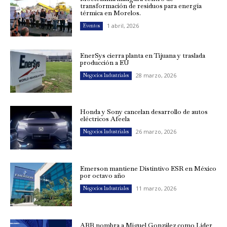
transformación de residuos para energía
térmica en Morelos.
1 abril, 2026
Eventos
EnerSys cierra planta en Tijuana y traslada
producción a EU
28 marzo, 2026
Negocios Industriales
Honda y Sony cancelan desarrollo de autos
eléctricos Afeela
26 marzo, 2026
Negocios Industriales
Emerson mantiene Distintivo ESR en México
por octavo año
11 marzo, 2026
Negocios Industriales
ABB nombra a Miguel González como Líder