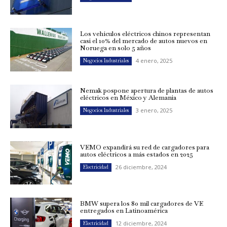
Los vehículos eléctricos chinos representan
casi el 10% del mercado de autos nuevos en
Noruega en solo 5 años
4 enero, 2025
Negocios Industriales
Nemak pospone apertura de plantas de autos
eléctricos en México y Alemania
3 enero, 2025
Negocios Industriales
VEMO expandirá su red de cargadores para
autos eléctricos a más estados en 2025
26 diciembre, 2024
Electricidad
BMW supera los 80 mil cargadores de VE
entregados en Latinoamérica
12 diciembre, 2024
Electricidad