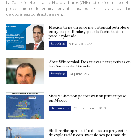
La Comisión Nacional de Hidrocarburos (CNH) autorizó el inicio del
procedimiento de terminación anticipada por renuncia a la totalidad
de dos áreas contractuales en...
México tiene un enorme potencial petrolero
en aguas profundas, que a la fecha ha sido
poco explorado
9 marzo, 2022
Entrevistas
Abre Wintershall Dea nuevas perspectivas en
las Cuencas del Sureste
24 junio, 2020
Entrevistas
Shell y Chevron perforarán su primer pozo
en Mexico
13 noviembre, 2019
Hidrocarburos
Shell recibe aprobación de cuatro proyectos
de exploración con inversiones por más de