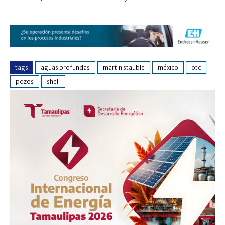
tags
aguas profundas
martin stauble
méxico
otc
pozos
shell