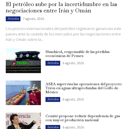
El petróleo sube por la incertidumbre en las
negociaciones entre Irán y Omán
7 agosto, 2026
Artículos
Los precios internacionales del petróleo registraron ganancias este
jueves ante la cautela de los mercados por las negociaciones entre
Irán y Omán sobre la...
Huachicol, responsable de las pérdidas
económicas de Pemex
6 agosto, 2026
Artículos
ASEA supervisa las operaciones del proyecto
Trión en aguas ultraprofundas del Golfo de
México
6 agosto, 2026
Artículos
Comité propone reducir dependencia de gas
con mayor producción nacional
6 agosto, 2026
Artículos