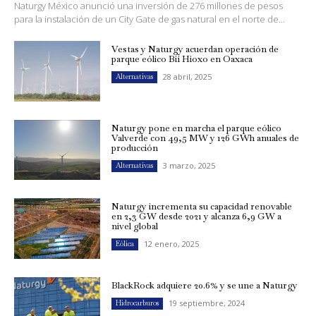
Naturgy México anunció una inversión de 276 millones de pesos
para la instalación de un City Gate de gas natural en el norte de...
Vestas y Naturgy acuerdan operación de
parque eólico Bií Hioxo en Oaxaca
28 abril, 2025
Alternativas
Naturgy pone en marcha el parque eólico
Valverde con 49,5 MW y 126 GWh anuales de
producción
3 marzo, 2025
Alternativas
Naturgy incrementa su capacidad renovable
en 2,3 GW desde 2021 y alcanza 6,9 GW a
nivel global
12 enero, 2025
Eólica
BlackRock adquiere 20.6% y se une a Naturgy
19 septiembre, 2024
Hidrocarburos