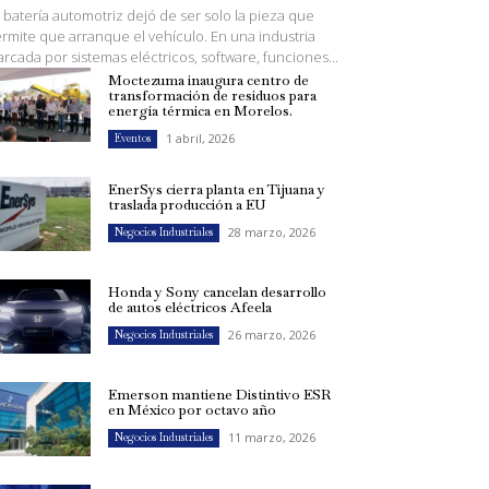
 batería automotriz dejó de ser solo la pieza que
rmite que arranque el vehículo. En una industria
rcada por sistemas eléctricos, software, funciones...
Moctezuma inaugura centro de
transformación de residuos para
energía térmica en Morelos.
1 abril, 2026
Eventos
EnerSys cierra planta en Tijuana y
traslada producción a EU
28 marzo, 2026
Negocios Industriales
Honda y Sony cancelan desarrollo
de autos eléctricos Afeela
26 marzo, 2026
Negocios Industriales
Emerson mantiene Distintivo ESR
en México por octavo año
11 marzo, 2026
Negocios Industriales