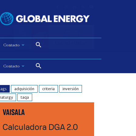
Contacto
tags
adquisición
criteria
inversión
naturgy
taqa