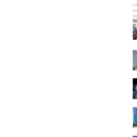
La
pe
ma