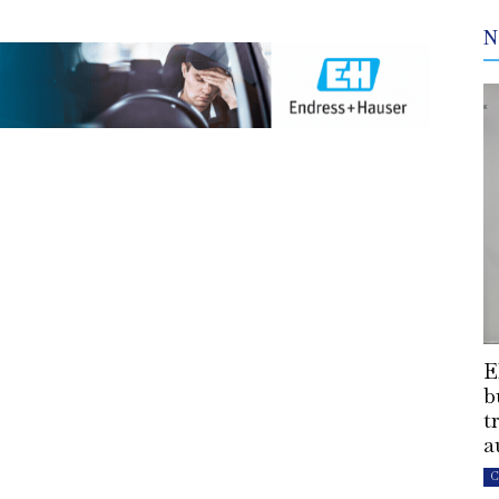
N
E
b
t
a
C