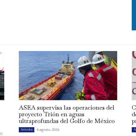
ASEA supervisa las operaciones del
C
proyecto Trión en aguas
d
ultraprofundas del Golfo de México
p
6 agosto, 2026
Artículos
A
x)