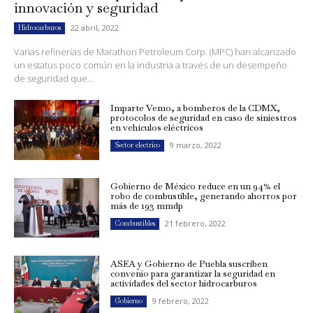
innovación y seguridad
22 abril, 2022
Hidrocarburos
Varias refinerías de Marathon Petroleum Corp. (MPC) han alcanzado
un estatus poco común en la industria a través de un desempeño
de seguridad que...
Imparte Vemo, a bomberos de la CDMX,
protocolos de seguridad en caso de siniestros
en vehículos eléctricos
9 marzo, 2022
Sector electrico
Gobierno de México reduce en un 94% el
robo de combustible, generando ahorros por
más de 193 mmdp
21 febrero, 2022
Combustibles
ASEA y Gobierno de Puebla suscriben
convenio para garantizar la seguridad en
actividades del sector hidrocarburos
9 febrero, 2022
Gobierno