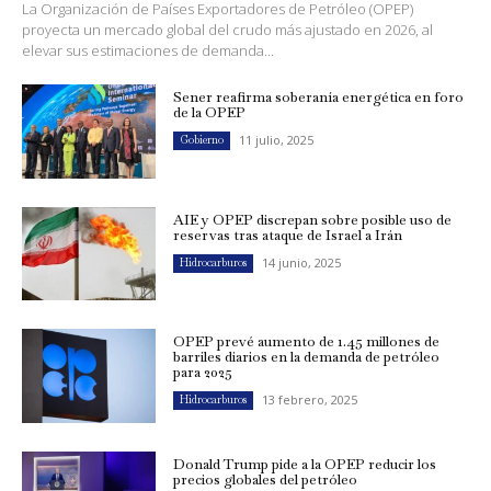
La Organización de Países Exportadores de Petróleo (OPEP)
proyecta un mercado global del crudo más ajustado en 2026, al
elevar sus estimaciones de demanda...
Sener reafirma soberanía energética en foro
de la OPEP
11 julio, 2025
Gobierno
AIE y OPEP discrepan sobre posible uso de
reservas tras ataque de Israel a Irán
14 junio, 2025
Hidrocarburos
OPEP prevé aumento de 1.45 millones de
barriles diarios en la demanda de petróleo
para 2025
13 febrero, 2025
Hidrocarburos
Donald Trump pide a la OPEP reducir los
precios globales del petróleo