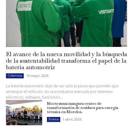
El avance de la nueva movilidad y la búsqueda
de la sustentabilidad transforma el papel de la
batería automotriz
14 mayo, 2026
Coberturas
La batería automotriz dejó de ser solo la pieza que permite que
arranque el vehículo. En una industria marcada por sistemas
eléctricos, software, funciones...
Moctezuma inaugura centro de
transformación de residuos para energía
térmica en Morelos.
1 abril, 2026
Eventos