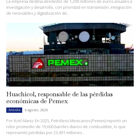
La empresa destina alrededor de 1,200 millones de euros anuales a
investigación y desarrollo, con prioridad en transmisión, integración
de renovables y digitalización de...
Huachicol, responsable de las pérdidas
económicas de Pemex
6 agosto, 2026
Artículos
Por Itzel Alaniz En 2025, Petróleos Mexicanos (Pemex) reportó un
robo promedio de 19,600 barriles diarios de combustible, lo que
representó pérdidas por 23,491 millones...