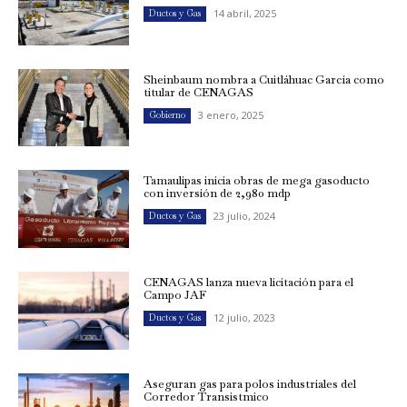
14 abril, 2025
Ductos y Gas
Sheinbaum nombra a Cuitláhuac García como
titular de CENAGAS
3 enero, 2025
Gobierno
Tamaulipas inicia obras de mega gasoducto
con inversión de 2,980 mdp
23 julio, 2024
Ductos y Gas
CENAGAS lanza nueva licitación para el
Campo JAF
12 julio, 2023
Ductos y Gas
Aseguran gas para polos industriales del
Corredor Transistmico