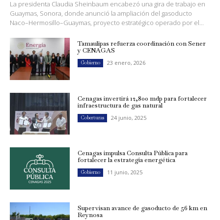
La presidenta Claudia Sheinbaum encabezó una gira de trabajo en
Guaymas, Sonora, donde anunció la ampliación del gasoducto
Naco–Hermosillo–Guaymas, proyecto estratégico operado por el...
Tamaulipas refuerza coordinación con Sener
y CENAGAS
23 enero, 2026
Gobierno
Cenagas invertirá 12,800 mdp para fortalecer
infraestructura de gas natural
24 junio, 2025
Coberturas
Cenagas impulsa Consulta Pública para
fortalecer la estrategia energética
11 junio, 2025
Gobierno
Supervisan avance de gasoducto de 56 km en
Reynosa