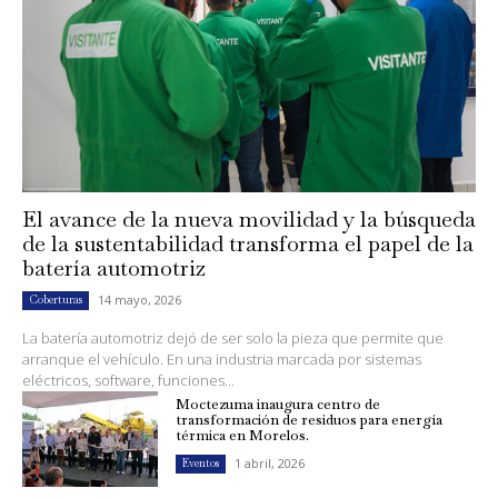
El avance de la nueva movilidad y la búsqueda
de la sustentabilidad transforma el papel de la
batería automotriz
14 mayo, 2026
Coberturas
La batería automotriz dejó de ser solo la pieza que permite que
arranque el vehículo. En una industria marcada por sistemas
eléctricos, software, funciones...
Moctezuma inaugura centro de
transformación de residuos para energía
térmica en Morelos.
1 abril, 2026
Eventos