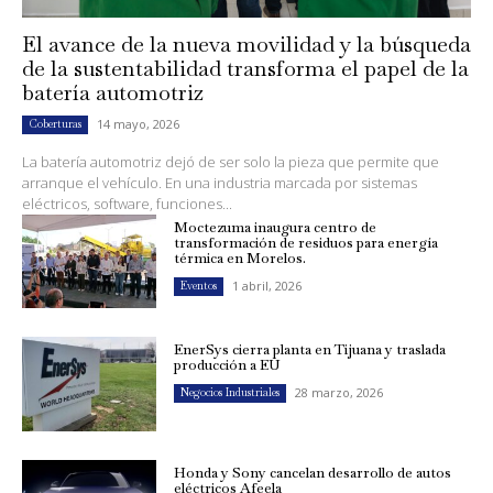
El avance de la nueva movilidad y la búsqueda
de la sustentabilidad transforma el papel de la
batería automotriz
14 mayo, 2026
Coberturas
La batería automotriz dejó de ser solo la pieza que permite que
arranque el vehículo. En una industria marcada por sistemas
eléctricos, software, funciones...
Moctezuma inaugura centro de
transformación de residuos para energía
térmica en Morelos.
1 abril, 2026
Eventos
EnerSys cierra planta en Tijuana y traslada
producción a EU
28 marzo, 2026
Negocios Industriales
Honda y Sony cancelan desarrollo de autos
eléctricos Afeela