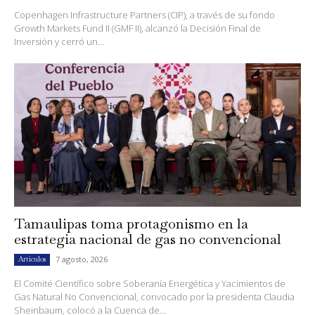
Copenhagen Infrastructure Partners (CIP), a través de su fondo
Growth Markets Fund II (GMF II), alcanzó la Decisión Final de
Inversión y cerró un...
Tamaulipas toma protagonismo en la
estrategia nacional de gas no convencional
7 agosto, 2026
Artículos
El Comité Científico sobre Soberanía Energética y Yacimientos de
Gas Natural No Convencional, convocado por la presidenta Claudia
Sheinbaum, colocó a la Cuenca de...