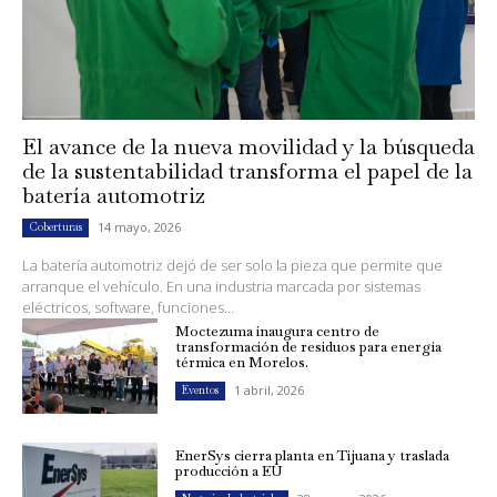
El avance de la nueva movilidad y la búsqueda
de la sustentabilidad transforma el papel de la
batería automotriz
14 mayo, 2026
Coberturas
La batería automotriz dejó de ser solo la pieza que permite que
arranque el vehículo. En una industria marcada por sistemas
eléctricos, software, funciones...
Moctezuma inaugura centro de
transformación de residuos para energía
térmica en Morelos.
1 abril, 2026
Eventos
EnerSys cierra planta en Tijuana y traslada
producción a EU