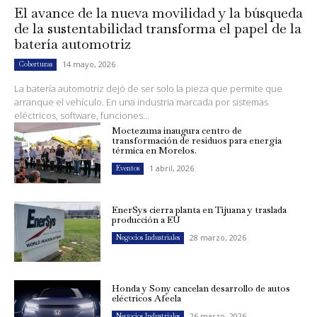
El avance de la nueva movilidad y la búsqueda
de la sustentabilidad transforma el papel de la
batería automotriz
14 mayo, 2026
Coberturas
La batería automotriz dejó de ser solo la pieza que permite que
arranque el vehículo. En una industria marcada por sistemas
eléctricos, software, funciones...
Moctezuma inaugura centro de
transformación de residuos para energía
térmica en Morelos.
1 abril, 2026
Eventos
EnerSys cierra planta en Tijuana y traslada
producción a EU
28 marzo, 2026
Negocios Industriales
Honda y Sony cancelan desarrollo de autos
eléctricos Afeela
26 marzo, 2026
Negocios Industriales