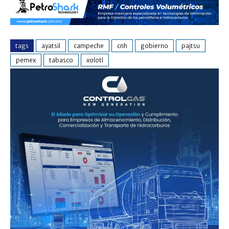
tags
ayatsil
campeche
cnh
gobierno
pajtsu
pemex
tabasco
xolotl