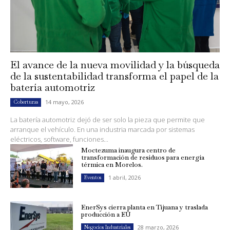
El avance de la nueva movilidad y la búsqueda
de la sustentabilidad transforma el papel de la
batería automotriz
14 mayo, 2026
Coberturas
La batería automotriz dejó de ser solo la pieza que permite que
arranque el vehículo. En una industria marcada por sistemas
eléctricos, software, funciones...
Moctezuma inaugura centro de
transformación de residuos para energía
térmica en Morelos.
1 abril, 2026
Eventos
EnerSys cierra planta en Tijuana y traslada
producción a EU
28 marzo, 2026
Negocios Industriales