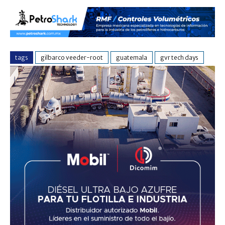
tags
gilbarco veeder-root
guatemala
gvr tech days