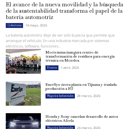
El avance de la nueva movilidad y la búsqueda
de la sustentabilidad transforma el papel de la
batería automotriz
14 mayo, 2026
Coberturas
La batería automotriz dejó de ser solo la pieza que permite que
arranque el vehículo. En una industria marcada por sistemas
eléctricos, software, funciones...
Moctezuma inaugura centro de
transformación de residuos para energía
térmica en Morelos.
1 abril, 2026
Eventos
EnerSys cierra planta en Tijuana y traslada
producción a EU
28 marzo, 2026
Negocios Industriales
Honda y Sony cancelan desarrollo de autos
eléctricos Afeela
26 marzo, 2026
Negocios Industriales