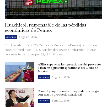
Huachicol, responsable de las pérdidas
económicas de Pemex
6 agosto, 2026
Artículos
Por Itzel Alaniz En 2025, Petróleos Mexicanos (Pemex) reportó un
robo promedio de 19,600 barriles diarios de combustible, lo que
representó pérdidas por 23,491 millones...
ASEA supervisa las operaciones del proyecto
Trión en aguas ultraprofundas del Golfo de
México
6 agosto, 2026
Artículos
Comité propone reducir dependencia de gas
con mayor producción nacional
6 agosto, 2026
Artículos