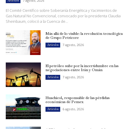
7 agosto, 2026
Artículos
El Comité Científico sobre Soberanía Energética y Yacimientos de
Gas Natural No Convencional, convocado por la presidenta Claudia
Sheinbaum, colocó a la Cuenca de...
Más allá de lo visible: la revolución tecnológica
de Grupo Petricore
7 agosto, 2026
Artículos
El petróleo sube por la incertidumbre en las
negociaciones entre Irán y Omán
7 agosto, 2026
Artículos
Huachicol, responsable de las pérdidas
económicas de Pemex
6 agosto, 2026
Artículos