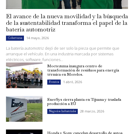
El avance de la nueva movilidad y la búsqueda
de la sustentabilidad transforma el papel de la
batería automotriz
14 mayo, 2026
Coberturas
La batería automotriz dejó de ser solo la pieza que permite que
arranque el vehículo. En una industria marcada por sistemas
eléctricos, software, funciones...
Moctezuma inaugura centro de
transformación de residuos para energía
térmica en Morelos.
1 abril, 2026
Eventos
EnerSys cierra planta en Tijuana y traslada
producción a EU
28 marzo, 2026
Negocios Industriales
Honda y Sony cancelan desarrollo de autos