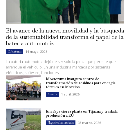
El avance de la nueva movilidad y la búsqueda
de la sustentabilidad transforma el papel de la
batería automotriz
14 mayo, 2026
Coberturas
La batería automotriz dejó de ser solo la pieza que permite que
arranque el vehículo. En una industria marcada por sistemas
eléctricos, software, funciones...
Moctezuma inaugura centro de
transformación de residuos para energía
térmica en Morelos.
1 abril, 2026
Eventos
EnerSys cierra planta en Tijuana y traslada
producción a EU
28 marzo, 2026
Negocios Industriales