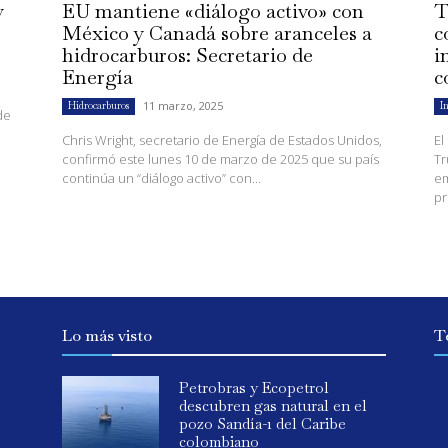
y
EU mantiene «diálogo activo» con
T
México y Canadá sobre aranceles a
c
hidrocarburos: Secretario de
i
Energía
c
11 marzo, 2025
Hidrocarburos
I
de
Chris Wright, secretario de Energía de Estados Unidos,
El
confirmó este lunes 10 de marzo de 2025 que su país
Tr
continúa un “diálogo activo” con...
em
pr
Lo más visto
T
Petrobras y Ecopetrol
descubren gas natural en el
pozo Sandía-1 del Caribe
colombiano