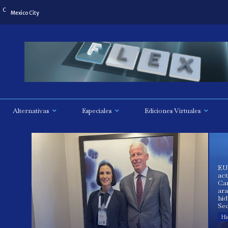
C
Mexico City
Alternativas
Especiales
Ediciones Virtuales
EU
act
Ca
ara
hi
Sec
Hi