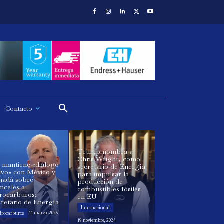
Contacto
Trump nombra a
Chris Wright, como
 mantiene «diálogo
secretario de Energía
ivo» con México y
para impulsar la
nadá sobre
producción de
nceles a
combustibles fósiles
drocarburos:
en EU
retario de Energía
Internacional
drocarburos
11 marzo, 2025
19 noviembre, 2024