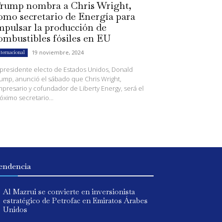
rump nombra a Chris Wright,
omo secretario de Energía para
mpulsar la producción de
ombustibles fósiles en EU
19 noviembre, 2024
nternacional
 presidente electo de Estados Unidos, Donald
ump, anunció el sábado que Chris Wright,
presario y cofundador de Liberty Energy, será el
óximo secretario...
endencia
Al Mazrui se convierte en inversionista
estratégico de Petrofac en Emiratos Árabes
Unidos