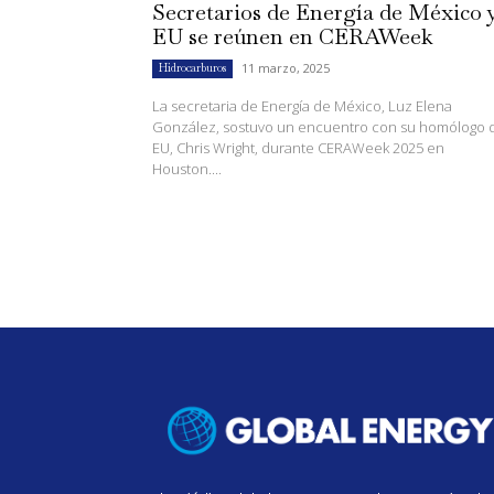
Secretarios de Energía de México 
EU se reúnen en CERAWeek
11 marzo, 2025
Hidrocarburos
La secretaria de Energía de México, Luz Elena
González, sostuvo un encuentro con su homólogo 
EU, Chris Wright, durante CERAWeek 2025 en
Houston....