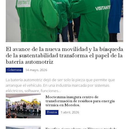
El avance de la nueva movilidad y la búsqueda
de la sustentabilidad transforma el papel de la
batería automotriz
14 mayo, 2026
Coberturas
La batería automotriz dejó de ser solo la pieza que permite que
arranque el vehículo. En una industria marcada por sistemas
eléctricos, software, funciones...
Moctezuma inaugura centro de
transformación de residuos para energía
térmica en Morelos.
1 abril, 2026
Eventos