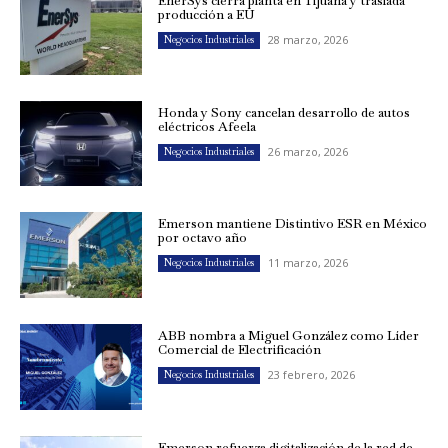
EnerSys cierra planta en Tijuana y traslada
producción a EU
28 marzo, 2026
Negocios Industriales
Honda y Sony cancelan desarrollo de autos
eléctricos Afeela
26 marzo, 2026
Negocios Industriales
Emerson mantiene Distintivo ESR en México
por octavo año
11 marzo, 2026
Negocios Industriales
ABB nombra a Miguel González como Líder
Comercial de Electrificación
23 febrero, 2026
Negocios Industriales
Emerson refuerza digitalización de la red de