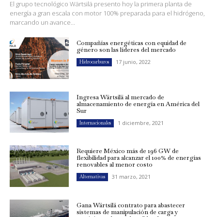
El grupo tecnológico Wärtsilä presento hoy la primera planta de
energía a gran escala con motor 100% preparada para el hidrógeno,
marcando un avance...
Compañías energéticas con equidad de
género son las líderes del mercado
17 junio, 2022
Hidrocarburos
Ingresa Wärtsilä al mercado de
almacenamiento de energía en América del
Sur
1 diciembre, 2021
Internacionales
Requiere México más de 196 GW de
flexibilidad para alcanzar el 100% de energías
renovables al menor costo
31 marzo, 2021
Alternativas
Gana Wärtsilä contrato para abastecer
sistemas de manipulación de carga y