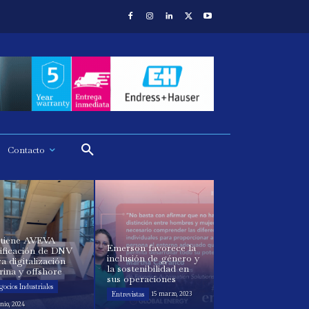
Contacto
tiene AVEVA
Emerson favorece la
ificación de DNV
inclusión de género y
a digitalización
la sostenibilidad en
ina y offshore
sus operaciones
ocios Industriales
Entrevistas
15 marzo, 2023
nio, 2024