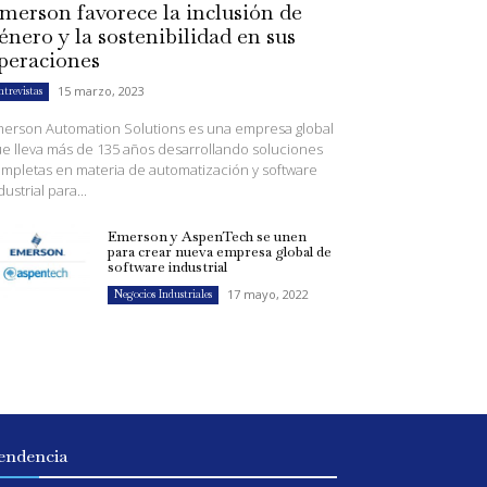
merson favorece la inclusión de
énero y la sostenibilidad en sus
peraciones
15 marzo, 2023
ntrevistas
erson Automation Solutions es una empresa global
e lleva más de 135 años desarrollando soluciones
mpletas en materia de automatización y software
dustrial para...
Emerson y AspenTech se unen
para crear nueva empresa global de
software industrial
17 mayo, 2022
Negocios Industriales
endencia