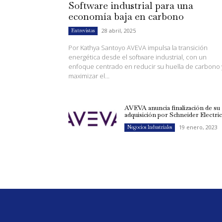
Software industrial para una
economía baja en carbono
28 abril, 2025
Entrevistas
Por Kathya Santoyo AVEVA impulsa la transición
energética desde el software industrial, con un
enfoque centrado en reducir su huella de carbono 
maximizar el...
AVEVA anuncia finalización de su
adquisición por Schneider Electri
19 enero, 2023
Negocios Industriales