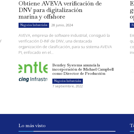
Obtiene AVEVA verificación de
E
DNV para digitalización
g
marina y offshore
o
28 junio, 2024
Negocios Industriales
E
AVEVA, empresa de software industrial, consiguió la
Em
y
verificación D-INF de DNV, una destacada
qu
organización de clasificación, para su sistema AVEVA
co
PI, enfocado en el...
in
Bentley Systems anuncia la
c
incorporación de Michael Campbell
como Director de Producción
Negocios Industriales
7 septiembre, 2022
Lo más visto
T