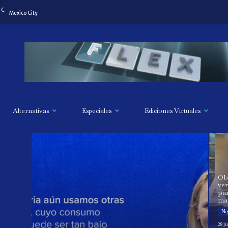
C
Mexico City
Alternativas
Especiales
Ediciones Virtuales
Ob
ver
par
mar
Neg
28 ju