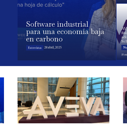
Software industrial
AV
para una economía baja
fin
en carbono
adq
Sch
28 abril, 2025
Neg
Entrevistas
19 en