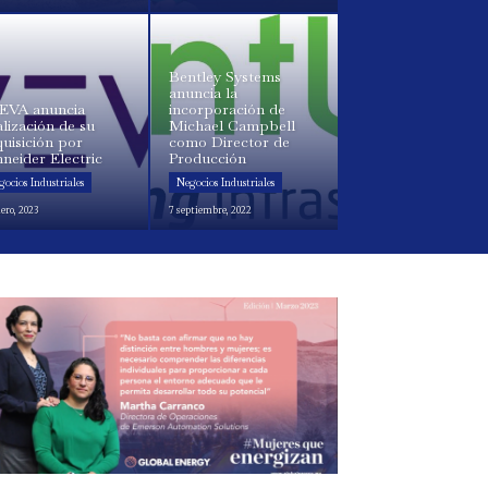
Bentley Systems
anuncia la
EVA anuncia
incorporación de
alización de su
Michael Campbell
uisición por
como Director de
neider Electric
Producción
ocios Industriales
Negocios Industriales
ero, 2023
7 septiembre, 2022