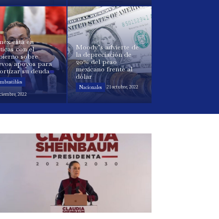
mex está en
Moody’s advierte de
ticas con el
la depreciación de
bierno sobre
20% del peso
evos apoyos para
mexicano frente al
ortizar su deuda
dólar
mbustibles
Nacionales
21 octubre, 2022
iciembre, 2022