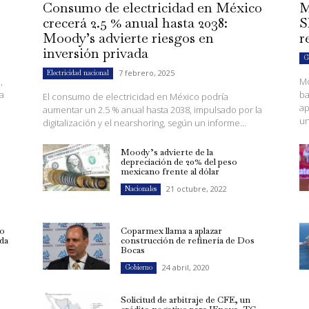
Consumo de electricidad en México
M
crecerá 2.5 % anual hasta 2038:
S
Moody’s advierte riesgos en
r
inversión privada
G
7 febrero, 2025
Electricidad nacional
,
Mo
a
ba
El consumo de electricidad en México podría
ap
aumentar un 2.5 % anual hasta 2038, impulsado por la
un
digitalización y el nearshoring, según un informe...
Moody’s advierte de la
depreciación de 20% del peso
mexicano frente al dólar
21 octubre, 2022
Nacionales
eo
Coparmex llama a aplazar
uda
construcción de refinería de Dos
Bocas
24 abril, 2020
Gobierno
Solicitud de arbitraje de CFE, un