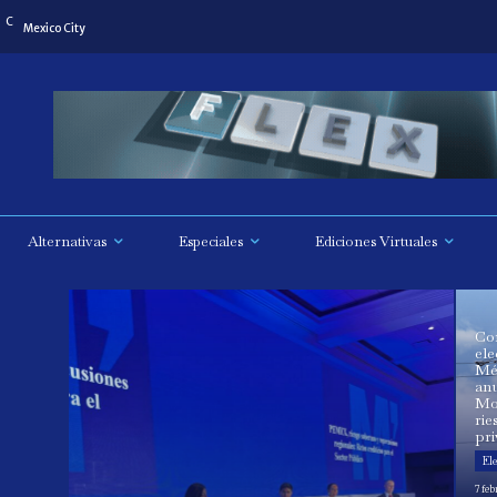
C
Mexico City
Alternativas
Especiales
Ediciones Virtuales
Co
ele
Mé
anu
Mo
rie
pr
Ele
7 feb