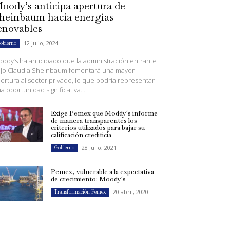
oody’s anticipa apertura de
heinbaum hacia energías
enovables
12 julio, 2024
obierno
ody’s ha anticipado que la administración entrante
jo Claudia Sheinbaum fomentará una mayor
ertura al sector privado, lo que podría representar
a oportunidad significativa...
Exige Pemex que Moddy´s informe
de manera transparentes los
criterios utilizados para bajar su
calificación crediticia
28 julio, 2021
Gobierno
Pemex, vulnerable a la expectativa
de crecimiento: Moody´s
20 abril, 2020
Transformación Pemex