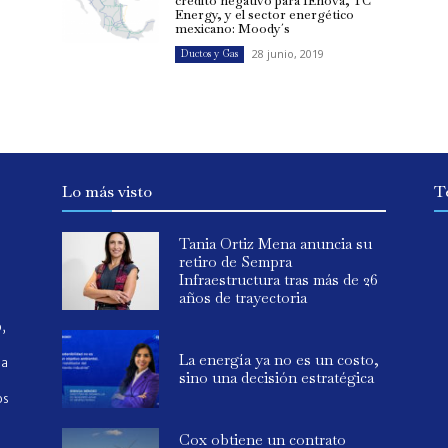
crédito negativo para IEnova, TC
Energy, y el sector energético
mexicano: Moody´s
28 junio, 2019
Ductos y Gas
Lo más visto
T
Tania Ortiz Mena anuncia su
retiro de Sempra
Infraestructura tras más de 26
años de trayectoria
o,
La energía ya no es un costo,
ia
sino una decisión estratégica
os
Cox obtiene un contrato