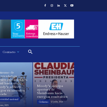
Contacto
nsumo de
ctricidad en
xico crecerá 2.5 %
al hasta 2038:
Moody’s anticipa
ody’s advierte
apertura de
sgos en inversión
Sheinbaum hacia
ivada
energías renovables
ctricidad nacional
Gobierno
12 julio, 2024
rero, 2025