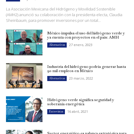
La Asociación Mexicana del Hidrógeno y Movilidad Sostenible
(AMH2) anunció su colaboración con la presidenta electa, Claudia
Sheinbaum, para promover inversiones por un total...
México impulsa el uso del hidrógeno verde y
ya cuenta con proyectos en el país: AMH
27 enero, 2023
Alternativas
Industria del hidrógeno podría generar hasta
90 mil empleos en México
23 marzo, 2022
Alternativas
Hidrógeno verde significa seguridad y
soberanía energética
16 abril, 2021
Entrevistas
Sector energético es palanca estratégica para