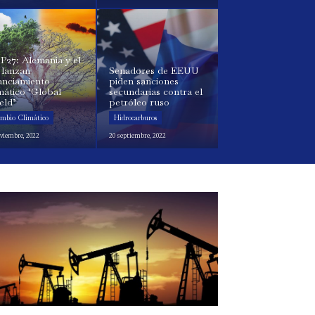
P27: Alemania y el
 lanzan
Senadores de EEUU
anciamiento
piden sanciones
mático ‘Global
secundarias contra el
eld’
petróleo ruso
mbio Climático
Hidrocarburos
oviembre, 2022
20 septiembre, 2022