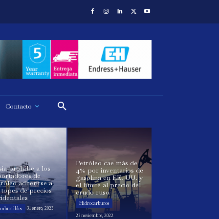
Contacto
Petróleo cae más de
ia prohíbe a los
4% por inventarios de
portadores de
gasolina en EE. UU. y
róleo adherirse a
el límite al precio del
 topes de precios
crudo ruso
identales
Hidrocarburos
mbustibles
31 enero, 2023
23 noviembre, 2022