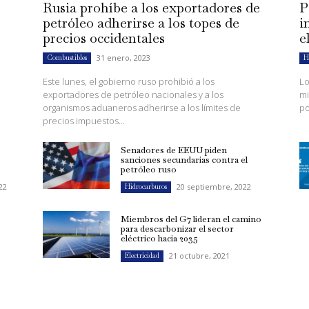
Rusia prohíbe a los exportadores de
P
petróleo adherirse a los topes de
i
precios occidentales
e
31 enero, 2023
Combustibles
H
Este lunes, el gobierno ruso prohibió a los
Lo
exportadores de petróleo nacionales y a los
mi
organismos aduaneros adherirse a los límites de
po
precios impuestos...
Senadores de EEUU piden
sanciones secundarias contra el
petróleo ruso
22
20 septiembre, 2022
Hidrocarburos
Miembros del G7 lideran el camino
para descarbonizar el sector
eléctrico hacia 2035
21 octubre, 2021
Electricidad