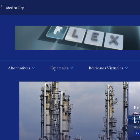
C
Mexico City
Alternativas
Especiales
Ediciones Virtuales
Rus
ex
pet
los
occ
Co