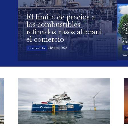
El límite de precios a
los combustibles
CO
G7
refinados rusos alterará
fin
el comercio
cli
Shi
2 febrero, 2023
Ca
Combustibles
16 n