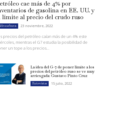
etróleo cae más de 4% por
nventarios de gasolina en EE. UU. y
l límite al precio del crudo ruso
23 noviembre, 2022
idrocarburos
s precios del petróleo caían más de un 4% este
ércoles, mientras el G7 estudia la posibilidad de
ner un tope a los precios...
La idea del G-7 de poner límite a los
precios del petróleo ruso se ve muy
arriesgada: Gustavo Pinto Cruz
15 julio, 2022
Entrevistas