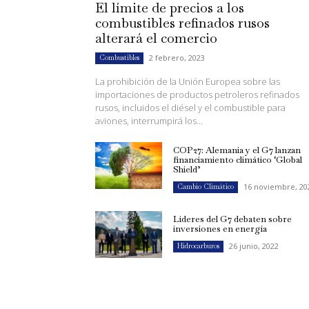
El límite de precios a los
combustibles refinados rusos
alterará el comercio
2 febrero, 2023
Combustibles
La prohibición de la Unión Europea sobre las
importaciones de productos petroleros refinados
rusos, incluidos el diésel y el combustible para
aviones, interrumpirá los...
COP27: Alemania y el G7 lanzan
financiamiento climático ‘Global
Shield’
16 noviembre, 20
Cambio Climático
Líderes del G7 debaten sobre
inversiones en energía
26 junio, 2022
Hidrocarburos