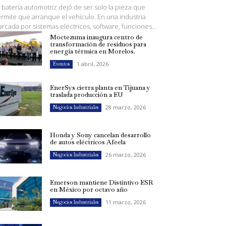
 batería automotriz dejó de ser solo la pieza que
rmite que arranque el vehículo. En una industria
rcada por sistemas eléctricos, software, funciones...
Moctezuma inaugura centro de
transformación de residuos para
energía térmica en Morelos.
1 abril, 2026
Eventos
EnerSys cierra planta en Tijuana y
traslada producción a EU
28 marzo, 2026
Negocios Industriales
Honda y Sony cancelan desarrollo
de autos eléctricos Afeela
26 marzo, 2026
Negocios Industriales
Emerson mantiene Distintivo ESR
en México por octavo año
11 marzo, 2026
Negocios Industriales