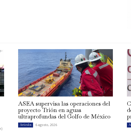
ASEA supervisa las operaciones del
C
proyecto Trión en aguas
d
ultraprofundas del Golfo de México
p
6 agosto, 2026
Artículos
A
x)