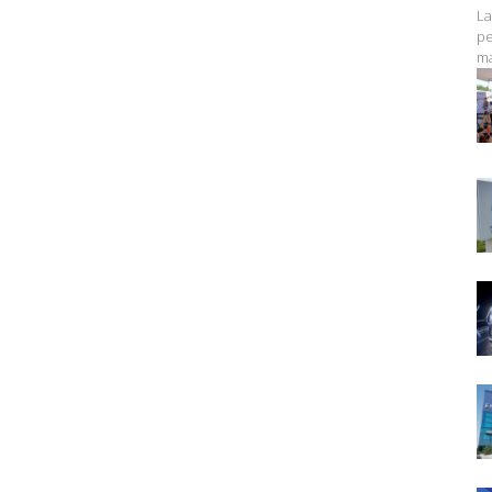
La
pe
ma