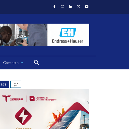
Contacto
tags
g7