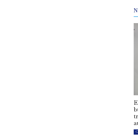
N
E
b
t
a
C