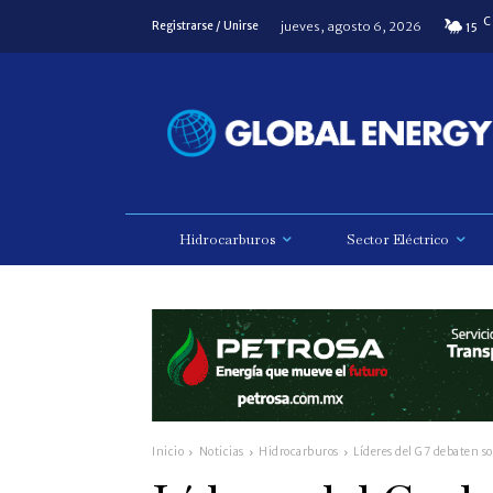
C
jueves, agosto 6, 2026
Registrarse / Unirse
15
Hidrocarburos
Sector Eléctrico
Inicio
Noticias
Hidrocarburos
Líderes del G7 debaten so