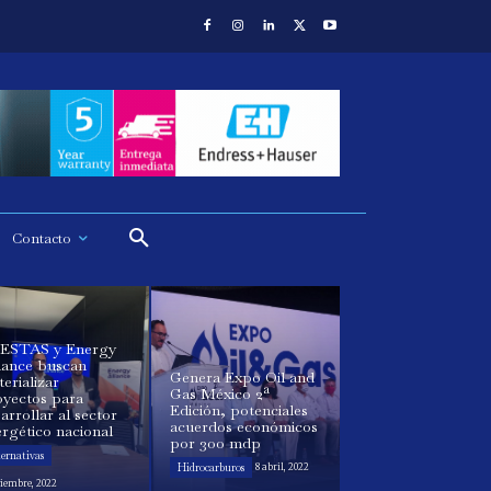
Contacto
ESTAS y Energy
iance buscan
Genera Expo Oil and
erializar
Gas México 2ª
oyectos para
Edición, potenciales
arrollar al sector
acuerdos económicos
rgético nacional
por 300 mdp
ternativas
Hidrocarburos
8 abril, 2022
viembre, 2022