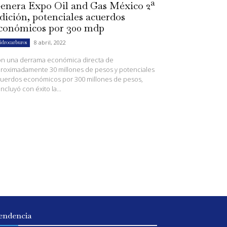
enera Expo Oil and Gas México 2ª
dición, potenciales acuerdos
conómicos por 300 mdp
8 abril, 2022
idrocarburos
n una derrama económica directa de
roximadamente 30 millones de pesos y potenciales
uerdos económicos por 300 millones de pesos,
ncluyó con éxito la...
endencia