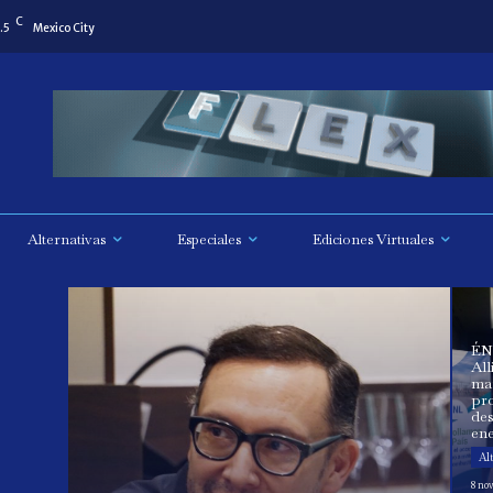
C
.5
Mexico City
Alternativas
Especiales
Ediciones Virtuales
ÉN
All
mat
pr
des
ene
Al
8 no