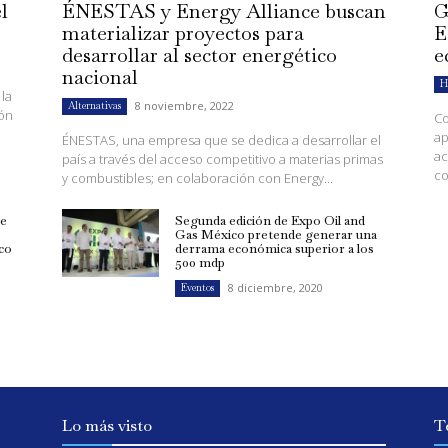
l
ÉNESTAS y Energy Alliance buscan
G
materializar proyectos para
E
desarrollar al sector energético
e
nacional
H
 la
8 noviembre, 2022
Alternativas
ión
Co
ap
ÉNESTAS, una empresa que se dedica a desarrollar el
ac
país a través del acceso competitivo a materias primas
co
y combustibles; en colaboración con Energy...
de
Segunda edición de Expo Oil and
Gas México pretende generar una
co
derrama económica superior a los
500 mdp
8 diciembre, 2020
Eventos
Lo más visto
T