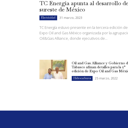
TC Energía apunta al desarrollo de
sureste de México
31 marzo, 2023
Electricidad
TC Energía estuvo presente en la tercera edición de
Expo Oil and Gas México organizada por la agrupac
Oil&Gas Alliance, donde ejecutivos de...
Oil and Gas Alliance y Gobierno 
Tabasco afinan detalles para la 2ª
edición de Expo Oil and Gas Méxi
25 marzo, 2022
Hidrocarburos