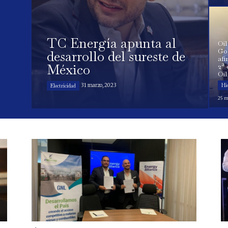
TC Energía apunta al
Oil
Go
desarrollo del sureste de
afi
México
2ª 
Oi
31 marzo, 2023
Hi
Electricidad
25 m