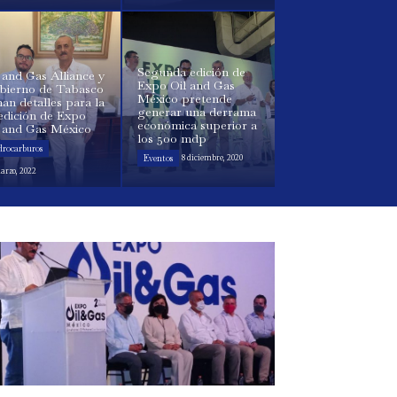
Segunda edición de
 and Gas Alliance y
Expo Oil and Gas
bierno de Tabasco
México pretende
nan detalles para la
generar una derrama
edición de Expo
económica superior a
l and Gas México
los 500 mdp
drocarburos
Eventos
8 diciembre, 2020
arzo, 2022