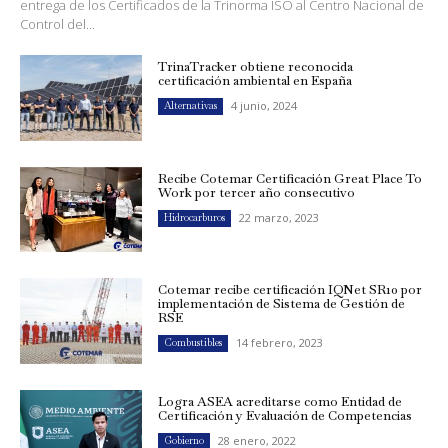
entrega de los Certificados de la Trinorma ISO al Centro Nacional de
Control del...
TrinaTracker obtiene reconocida
certificación ambiental en España
4 junio, 2024
Alternativas
Recibe Cotemar Certificación Great Place To
Work por tercer año consecutivo
22 marzo, 2023
Hidrocarburos
Cotemar recibe certificación IQNet SR10 por
implementación de Sistema de Gestión de
RSE
14 febrero, 2023
Combustibles
Logra ASEA acreditarse como Entidad de
Certificación y Evaluación de Competencias
28 enero, 2022
Gobierno