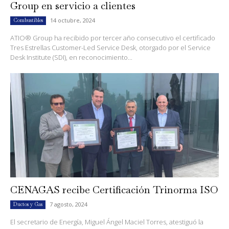
Group en servicio a clientes
14 octubre, 2024
Combustibles
ATIO® Group ha recibido por tercer año consecutivo el certificado
Tres Estrellas Customer-Led Service Desk, otorgado por el Service
Desk Institute (SDI), en reconocimiento...
CENAGAS recibe Certificación Trinorma ISO
7 agosto, 2024
Ductos y Gas
El secretario de Energía, Miguel Ángel Maciel Torres, atestiguó la