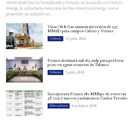
Wintershall Dea ha formalizado y firmado un acuerdo con Hokchi
Energy, la subsidiaria mexicana de Pan American Energy, con el
propósito de adquirir un...
Vista Oil & Gas anuncia inversión de 157
MMdD para campos Cafeto y Vernet
12 julio, 2022
Gobierno
Pemex destinará mil 165 mdp para perforar
pozo en aguas someras de Tabasco
5 julio, 2019
Gobierno
Incorporará Pemex 180 MMbpe de reservas
3P con 7 nuevos yacimientos: Carlos Treviño
9 octubre, 2018
Hidrocarburos