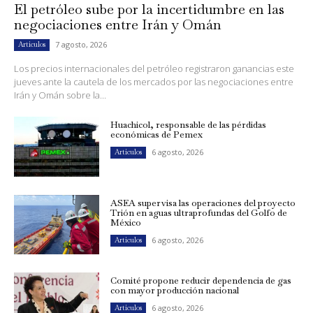
El petróleo sube por la incertidumbre en las
negociaciones entre Irán y Omán
7 agosto, 2026
Artículos
Los precios internacionales del petróleo registraron ganancias este
jueves ante la cautela de los mercados por las negociaciones entre
Irán y Omán sobre la...
Huachicol, responsable de las pérdidas
económicas de Pemex
6 agosto, 2026
Artículos
ASEA supervisa las operaciones del proyecto
Trión en aguas ultraprofundas del Golfo de
México
6 agosto, 2026
Artículos
Comité propone reducir dependencia de gas
con mayor producción nacional
6 agosto, 2026
Artículos