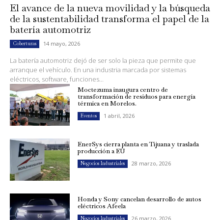
El avance de la nueva movilidad y la búsqueda
de la sustentabilidad transforma el papel de la
batería automotriz
14 mayo, 2026
Coberturas
La batería automotriz dejó de ser solo la pieza que permite que
arranque el vehículo. En una industria marcada por sistemas
eléctricos, software, funciones...
Moctezuma inaugura centro de
transformación de residuos para energía
térmica en Morelos.
1 abril, 2026
Eventos
EnerSys cierra planta en Tijuana y traslada
producción a EU
28 marzo, 2026
Negocios Industriales
Honda y Sony cancelan desarrollo de autos
eléctricos Afeela
26 marzo, 2026
Negocios Industriales