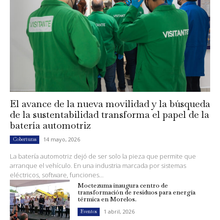
El avance de la nueva movilidad y la búsqueda
de la sustentabilidad transforma el papel de la
batería automotriz
14 mayo, 2026
Coberturas
La batería automotriz dejó de ser solo la pieza que permite que
arranque el vehículo. En una industria marcada por sistemas
eléctricos, software, funciones...
Moctezuma inaugura centro de
transformación de residuos para energía
térmica en Morelos.
1 abril, 2026
Eventos