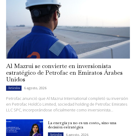
Al Mazrui se convierte en inversionista
estratégico de Petrofac en Emiratos Árabes
Unidos
6 agosto, 2026
Artículos
Petrofac anunció que Al Mazrui International completó su inversión
en Petrofac HoldCo Limited, sociedad holding de Petrofac Emirates
LLC SPC, incorporándose oficialmente como inversionista...
La energía ya no es un costo, sino una
decisión estratégica
6 agosto, 2026
Artículos