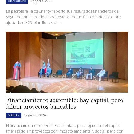
5 agosto, 2026
Hidrocarburos
La petrolera Talos Energy reportó sus resultados financieros del
segundo trimestre de 2026, destacando un flujo de efectivo libre
ajustado de 231.6 millones de...
Financiamiento sostenible: hay capital, pero
faltan proyectos bancables
5 agosto, 2026
Artículos
El financiamiento sostenible enfrenta la paradoja entre el capital
interesado en proyectos con impacto ambiental y social, pero con