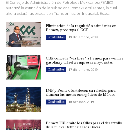
El Consejo de Administración de Petróleos Mexicanos (PEMEX)
autorizó la extinción de la subsidiaria Pemex Fertilizantes, la cual
ahora estará fusionada con Transformación Industrial. Este...
Eliminación de la regulación asimétrica en
Pemex, preocupa al CCE
19 diciembre, 2019
Combustibles
CRE concede “vía libre” a Pemex para vender
gasolina y diésel a empresas mayoristas
17 diciembre, 2019
Combustibles
IMP y Pemex fortalecen su relación para
alcanzar las metas energéticas de México
10 octubre, 2019
Combustibles
Pemex TRI emite los fallos para el desarrollo
de la nueva Refinería Dos Bocas