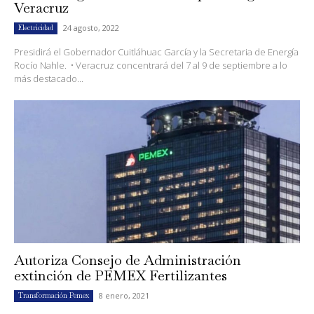
Veracruz
24 agosto, 2022
Electricidad
Presidirá el Gobernador Cuitláhuac García y la Secretaria de Energía
Rocío Nahle. • Veracruz concentrará del 7 al 9 de septiembre a lo
más destacado...
Autoriza Consejo de Administración
extinción de PEMEX Fertilizantes
8 enero, 2021
Transformación Pemex