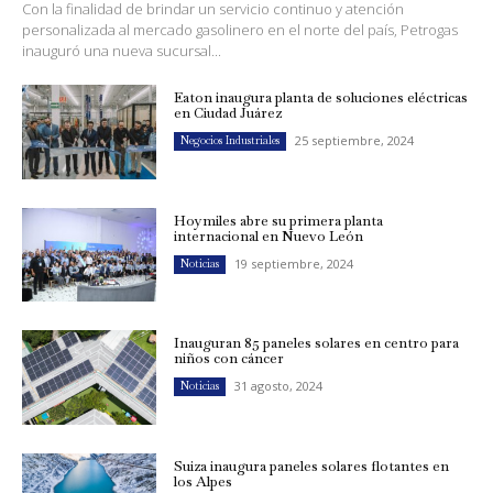
Con la finalidad de brindar un servicio continuo y atención
personalizada al mercado gasolinero en el norte del país, Petrogas
inauguró una nueva sucursal...
Eaton inaugura planta de soluciones eléctricas
en Ciudad Juárez
25 septiembre, 2024
Negocios Industriales
Hoymiles abre su primera planta
internacional en Nuevo León
19 septiembre, 2024
Noticias
Inauguran 85 paneles solares en centro para
niños con cáncer
31 agosto, 2024
Noticias
Suiza inaugura paneles solares flotantes en
los Alpes