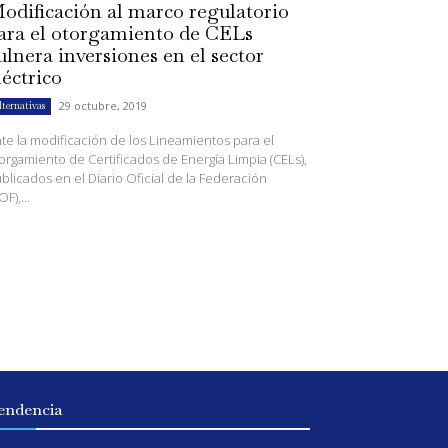
odificación al marco regulatorio
ara el otorgamiento de CELs
ulnera inversiones en el sector
léctrico
29 octubre, 2019
lternativas
te la modificación de los Lineamientos para el
orgamiento de Certificados de Energía Limpia (CELs),
blicados en el Diario Oficial de la Federación
OF),...
endencia