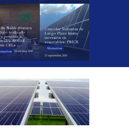
cío Nahle destaca
Cancelar Subastas de
bajo realizado
Largo Plazo limita
a permitir a
inversión en
ntrales de CFE
renovables: PMCE
itir CELs
Alternativas
ternativas
29 octubre, 2019
17 septiembre, 2019