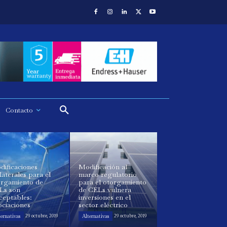
Contacto
dificaciones
Modificación al
laterales para el
marco regulatorio
orgamiento de
para el otorgamiento
Ls son
de CELs vulnera
ceptables:
inversiones en el
ciaciones
sector eléctrico
ternativas
Alternativas
29 octubre, 2019
29 octubre, 2019