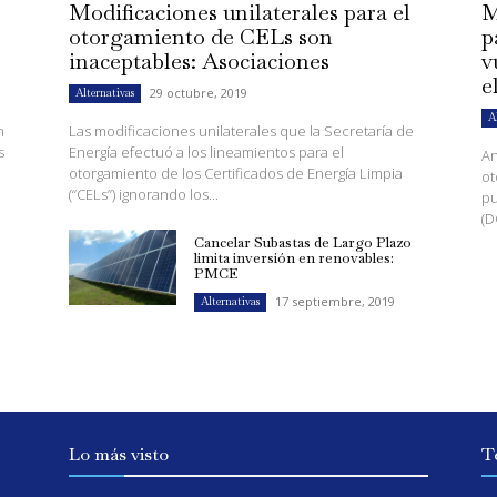
Modificaciones unilaterales para el
M
otorgamiento de CELs son
p
inaceptables: Asociaciones
v
e
29 octubre, 2019
Alternativas
A
n
Las modificaciones unilaterales que la Secretaría de
s
Energía efectuó a los lineamientos para el
An
otorgamiento de los Certificados de Energía Limpia
ot
(“CELs”) ignorando los...
pu
(D
Cancelar Subastas de Largo Plazo
s
limita inversión en renovables:
PMCE
17 septiembre, 2019
Alternativas
Lo más visto
T