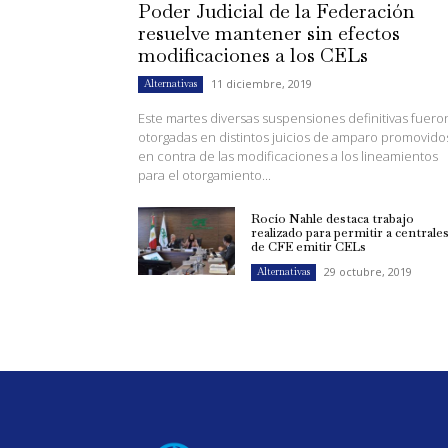
Poder Judicial de la Federación
resuelve mantener sin efectos
modificaciones a los CELs
11 diciembre, 2019
Alternativas
Este martes diversas suspensiones definitivas fuero
otorgadas en distintos juicios de amparo promovido
en contra de las modificaciones a los lineamientos
para el otorgamiento...
Rocío Nahle destaca trabajo
realizado para permitir a centrale
de CFE emitir CELs
29 octubre, 2019
Alternativas