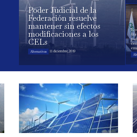
Poder Judicial de la
Federación resuelve
mantener sin efectos
Ro
modificaciones a los
tra
par
CELs
ce
em
11 diciembre, 2019
Alternativas
Al