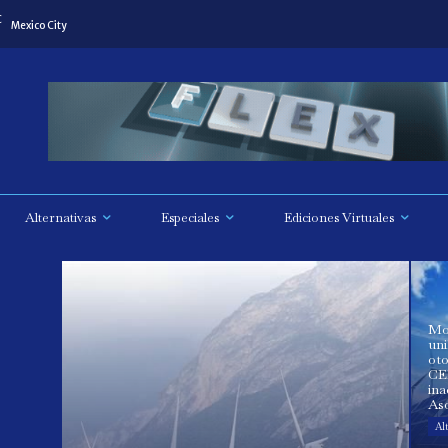
C
Mexico City
Alternativas
Especiales
Ediciones Virtuales
Mo
uni
ot
CE
ina
Aso
Al