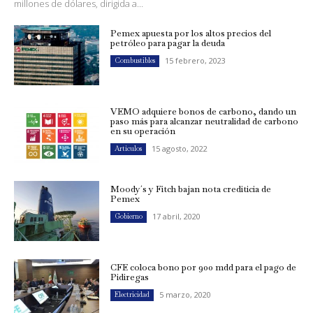
millones de dólares, dirigida a...
Pemex apuesta por los altos precios del
petróleo para pagar la deuda
15 febrero, 2023
Combustibles
VEMO adquiere bonos de carbono, dando un
paso más para alcanzar neutralidad de carbono
en su operación
15 agosto, 2022
Artículos
Moody´s y Fitch bajan nota crediticia de
Pemex
17 abril, 2020
Gobierno
CFE coloca bono por 900 mdd para el pago de
Pidiregas
5 marzo, 2020
Electricidad