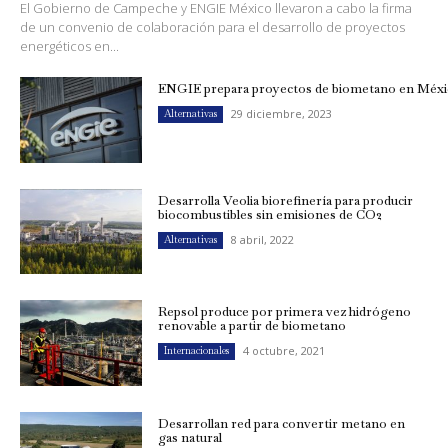
El Gobierno de Campeche y ENGIE México llevaron a cabo la firma
de un convenio de colaboración para el desarrollo de proyectos
energéticos en...
ENGIE prepara proyectos de biometano en Méx
29 diciembre, 2023
Alternativas
Desarrolla Veolia biorefinería para producir
biocombustibles sin emisiones de CO2
8 abril, 2022
Alternativas
Repsol produce por primera vez hidrógeno
renovable a partir de biometano
4 octubre, 2021
Internacionales
Desarrollan red para convertir metano en
gas natural