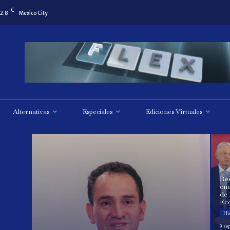
C
2.8
Mexico City
Alternativas
Especiales
Ediciones Virtuales
Res
ene
de
Ec
Hi
9 se