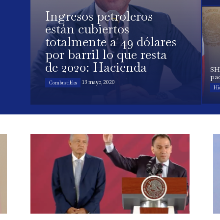
Ingresos petroleros
están cubiertos
totalmente a 49 dólares
por barril lo que resta
de 2020: Hacienda
SH
pa
13 mayo, 2020
Combustibles
Hi