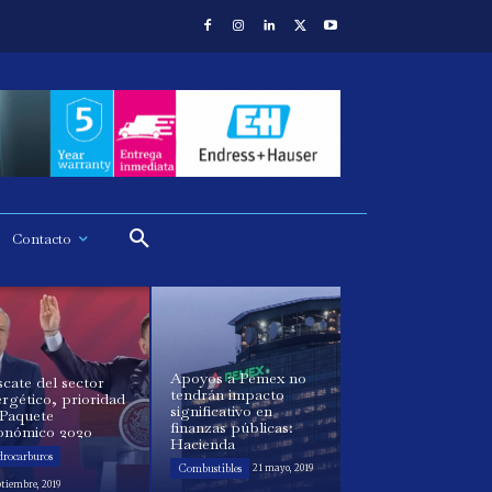
Contacto
Apoyos a Pemex no
cate del sector
tendrán impacto
rgético, prioridad
significativo en
 Paquete
finanzas públicas:
onómico 2020
Hacienda
drocarburos
Combustibles
21 mayo, 2019
ptiembre, 2019