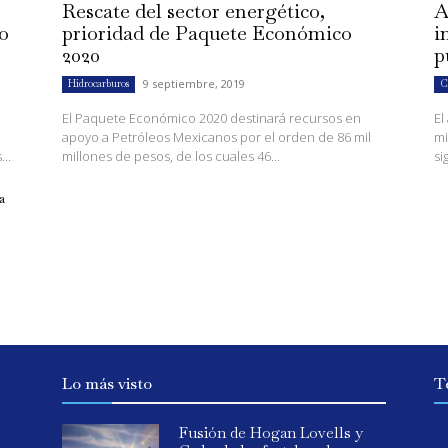
Rescate del sector energético,
A
lo
prioridad de Paquete Económico
i
2020
p
9 septiembre, 2019
Hidrocarburos
C
El Paquete Económico 2020 destinará recursos en
El
apoyo a Petróleos Mexicanos por el orden de 86 mil
mi
..
millones de pesos, de los cuales 46...
si
a
Lo más visto
T
Fusión de Hogan Lovells y