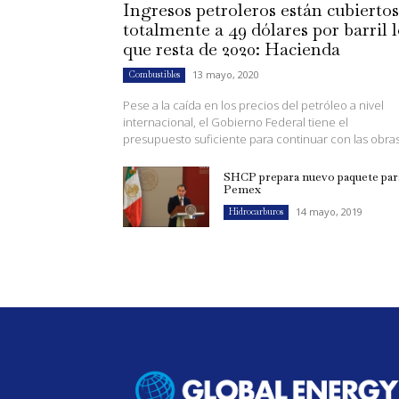
Ingresos petroleros están cubiertos
totalmente a 49 dólares por barril 
que resta de 2020: Hacienda
13 mayo, 2020
Combustibles
Pese a la caída en los precios del petróleo a nivel
internacional, el Gobierno Federal tiene el
presupuesto suficiente para continuar con las obras.
SHCP prepara nuevo paquete par
Pemex
14 mayo, 2019
Hidrocarburos