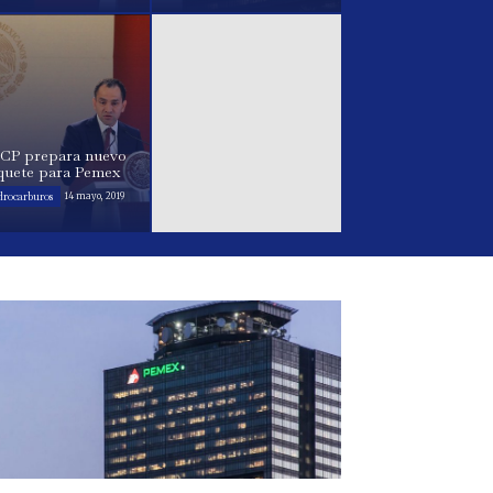
CP prepara nuevo
quete para Pemex
drocarburos
14 mayo, 2019