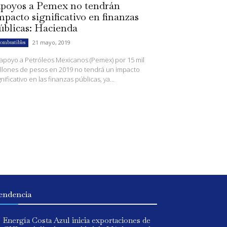
poyos a Pemex no tendrán
mpacto significativo en finanzas
úblicas: Hacienda
21 mayo, 2019
ombustibles
 apoyo a Petróleos Mexicanos (Pemex) por 15 mil
llones de pesos en 2019 no tendrá un impacto
gnificativo en las finanzas públicas, ya...
endencia
Energía Costa Azul inicia exportaciones de