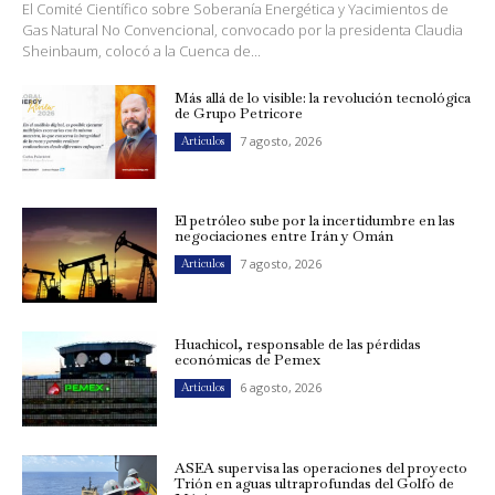
El Comité Científico sobre Soberanía Energética y Yacimientos de
Gas Natural No Convencional, convocado por la presidenta Claudia
Sheinbaum, colocó a la Cuenca de...
Más allá de lo visible: la revolución tecnológica
de Grupo Petricore
7 agosto, 2026
Artículos
El petróleo sube por la incertidumbre en las
negociaciones entre Irán y Omán
7 agosto, 2026
Artículos
Huachicol, responsable de las pérdidas
económicas de Pemex
6 agosto, 2026
Artículos
ASEA supervisa las operaciones del proyecto
Trión en aguas ultraprofundas del Golfo de