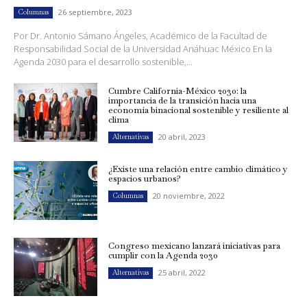
26 septiembre, 2023
Columnas
Por Dr. Antonio Sámano Ángeles, Académico de la Facultad de
Responsabilidad Social de la Universidad Anáhuac México En la
Agenda 2030 para el desarrollo sostenible,...
Cumbre California-México 2030: la
importancia de la transición hacia una
economía binacional sostenible y resiliente al
clima
20 abril, 2023
Alternativas
¿Existe una relación entre cambio climático y
espacios urbanos?
20 noviembre, 2022
Columnas
Congreso mexicano lanzará iniciativas para
cumplir con la Agenda 2030
25 abril, 2022
Alternativas