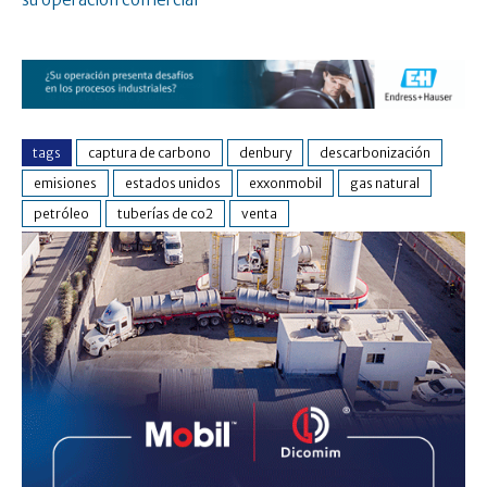
tags
captura de carbono
denbury
descarbonización
emisiones
estados unidos
exxonmobil
gas natural
petróleo
tuberías de co2
venta