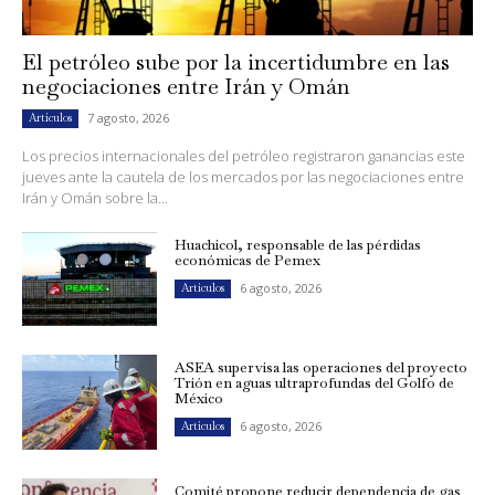
El petróleo sube por la incertidumbre en las
negociaciones entre Irán y Omán
7 agosto, 2026
Artículos
Los precios internacionales del petróleo registraron ganancias este
jueves ante la cautela de los mercados por las negociaciones entre
Irán y Omán sobre la...
Huachicol, responsable de las pérdidas
económicas de Pemex
6 agosto, 2026
Artículos
ASEA supervisa las operaciones del proyecto
Trión en aguas ultraprofundas del Golfo de
México
6 agosto, 2026
Artículos
Comité propone reducir dependencia de gas