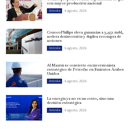
con mayor producción nacional
6 agosto, 2026
Artículos
ConocoPhillips eleva ganancias a 3,951 mdd,
acelera desinversión y duplica recompra de
acciones
6 agosto, 2026
Artículos
Al Mazrui se convierte en inversionista
estratégico de Petrofac en Emiratos Árabes
Unidos
6 agosto, 2026
Artículos
La energía ya no es un costo, sino una
decisión estratégica
6 agosto, 2026
Artículos