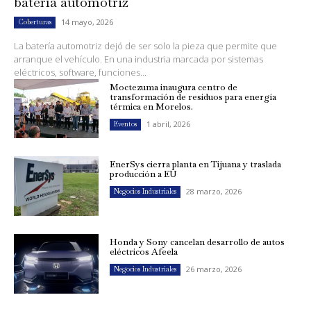
batería automotriz
14 mayo, 2026
Coberturas
La batería automotriz dejó de ser solo la pieza que permite que
arranque el vehículo. En una industria marcada por sistemas
eléctricos, software, funciones...
Moctezuma inaugura centro de
transformación de residuos para energía
térmica en Morelos.
1 abril, 2026
Eventos
EnerSys cierra planta en Tijuana y traslada
producción a EU
28 marzo, 2026
Negocios Industriales
Honda y Sony cancelan desarrollo de autos
eléctricos Afeela
26 marzo, 2026
Negocios Industriales