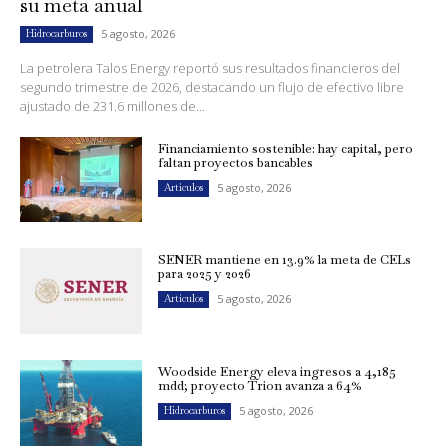
su meta anual
5 agosto, 2026
Hidrocarburos
La petrolera Talos Energy reportó sus resultados financieros del
segundo trimestre de 2026, destacando un flujo de efectivo libre
ajustado de 231.6 millones de...
Financiamiento sostenible: hay capital, pero
faltan proyectos bancables
5 agosto, 2026
Artículos
SENER mantiene en 13.9% la meta de CELs
para 2025 y 2026
5 agosto, 2026
Artículos
Woodside Energy eleva ingresos a 4,185
mdd; proyecto Trion avanza a 64%
5 agosto, 2026
Hidrocarburos